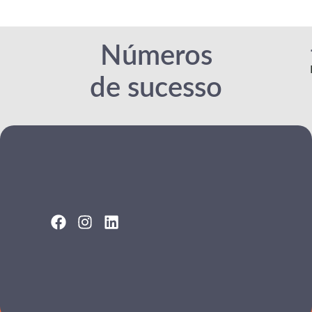
Apresentamos os
candidatos finalistas e
acompanhamos todo o
processo até a
Números
contratação.
de sucesso
Saiba mais