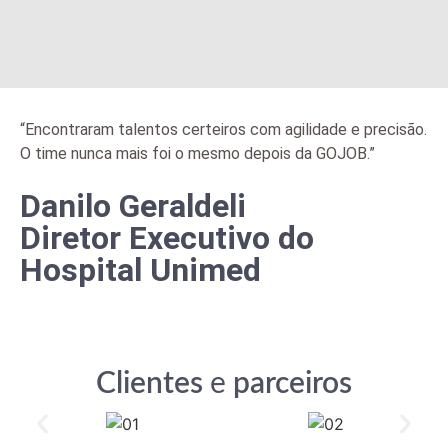
3. Avaliação
.
e Entrevista
Avaliamos
competências
“Encontraram talentos certeiros com agilidade e precisão.
técnicas,
O time nunca mais foi o mesmo depois da GOJOB.”
comportamentais
e culturais com
Danilo Geraldeli
base nas
exigências da
Diretor Executivo do
vaga e nas
expectativas da
Hospital Unimed
empresa.
Saiba mais
Clientes
e
parceiros
4. Apresentação
e
Acompanhamento