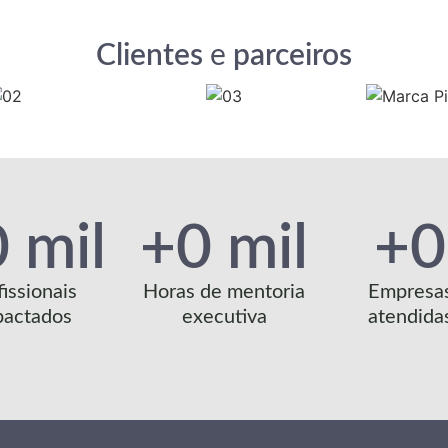
Clientes
e
parceiros
0
 mil
+
0
 mil
+
0
fissionais
Horas de mentoria
Empresa
pactados
executiva
atendida